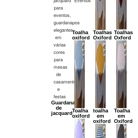
Toalha
Toalhas
Toalhas
oxiford
Oxiford
Oxford
Guardanapo
de
Toalha
toalha
Toalha
jacquard
oxiford
em
em
oxiford
Oxiford