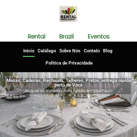
Rental Brazil Eventos
Inicio
Catálago
Sobre Nós
Contato
Blog
Politica de Privacidade
Mesas, Cadeiras, Rechauds, Talheres, Pratos, entrega rápida
perto de Você
Aluguel de Materiais Para Festas em São Paulo