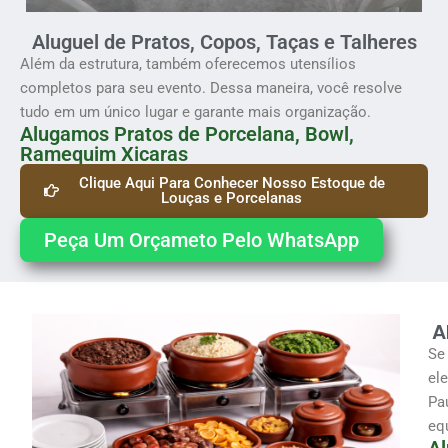
Aluguel de Pratos, Copos, Taças e Talheres
Além da estrutura, também oferecemos utensílios
completos para seu evento. Dessa maneira, você resolve
tudo em um único lugar e garante mais organização.
Alugamos Pratos de Porcelana, Bowl,
Ramequim Xicaras
Clique Aqui Para Conhecer Nosso Estoque de
Louças e Porcelanas
Peça Um Orçameto Pelo WhatsApp
A
Se
el
Pa
eq
Al