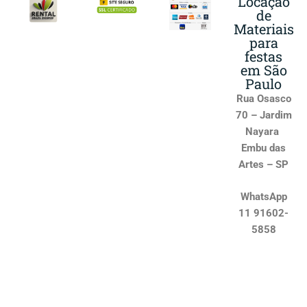
Locação
de
Materiais
para
festas
em São
Paulo
Rua Osasco
70 – Jardim
Nayara
Embu das
Artes – SP
WhatsApp
11 91602-
5858