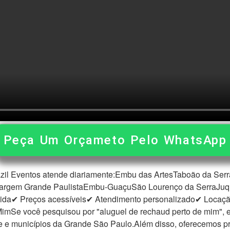
Peça Um Orçameto Pelo WhatsApp
il Eventos atende diariamente:Embu das ArtesTaboão da Serra
Vargem Grande PaulistaEmbu-GuaçuSão Lourenço da SerraJu
pida✔ Preços acessíveis✔ Atendimento personalizado✔ Locaç
imSe você pesquisou por "aluguel de rechaud perto de mim", e
e municípios da Grande São Paulo.Além disso, oferecemos prato