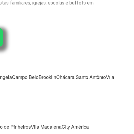
as familiares, igrejas, escolas e buffets em
ngelaCampo BeloBrooklinChácara Santo AntônioVila
 de PinheirosVila MadalenaCity América