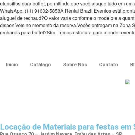
utensílios para buffet, permitindo que você alugue tudo em u
WhatsApp: (11) 91602-5858A Rental Brazil Eventos está pronta
aluguel de rechaud?O valor varia conforme o modelo e a quan
disponíveis no momento da reserva.Vocês entregam na Zona Su
rechauds para buffet?Sim. Temos estrutura para atender event
Inicio
Catálago
Sobre Nós
Contato
B
Locação de Materiais para festas em 
Rua Osasco 70 – Jardim Nayara Embu das Artes – SP