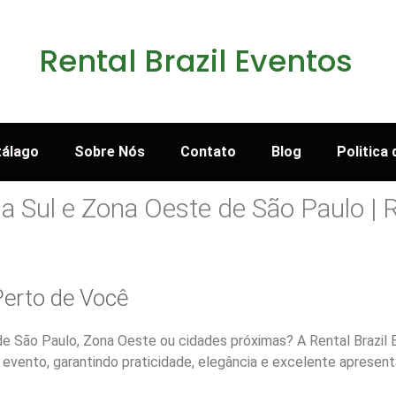
Rental Brazil Eventos
tálago
Sobre Nós
Contato
Blog
Politica
 Sul e Zona Oeste de São Paulo | R
Perto de Você
de São Paulo, Zona Oeste ou cidades próximas? A Rental Brazil 
evento, garantindo praticidade, elegância e excelente apresent