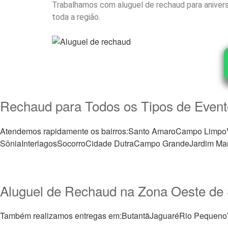
Trabalhamos com aluguel de rechaud para aniversá
toda a região.
Rechaud para Todos os Tipos de Even
Atendemos rapidamente os bairros:Santo AmaroCampo Limpo
SôniaInterlagosSocorroCidade DutraCampo GrandeJardim Mara
Aluguel de Rechaud na Zona Oeste de
Também realizamos entregas em:ButantãJaguaréRio PequenoV