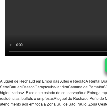
Aluguel de Rechaud em Embu das Artes e RegiãoA Rental Braz
SerraBarueriOsascoCarapicuíbaJandiraSantana de Parnaíba
higienizados✔ Excelente estado de conservação✔ Entrega rá
residências, buffets e empresasAluguel de Rechaud Perto de M
atendimento ágil em toda a Zona Sul de São Paulo, Zona Oeste 