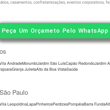
rios, casamentos, confraternizações, eventos corporativos, fest
Peça Um Orçameto Pelo WhatsApp
tos
Vila AndradeMorumbiJardim São LuísCapão RedondoJardim A
joaraGranja JulietaAlto da Boa VistaSaúde
 São Paulo
ila LeopoldinaLapaPinheirosPerdizesPompéiaBarra FundaAlto