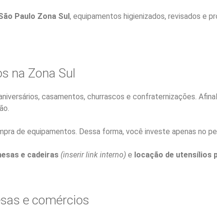
 São Paulo Zona Sul
, equipamentos higienizados, revisados e p
os na Zona Sul
 aniversários, casamentos, churrascos e confraternizações. Afin
ão.
ompra de equipamentos. Dessa forma, você investe apenas no pe
mesas e cadeiras
(inserir link interno)
e
locação de utensílios 
esas e comércios