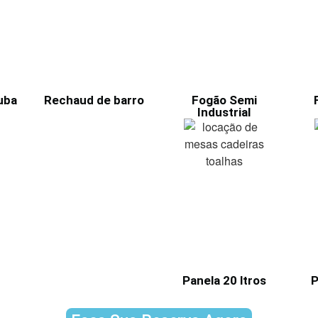
uba
Rechaud de barro
Fogão Semi
Industrial
Panela 20 ltros
P